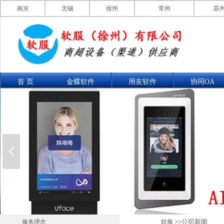
南京
无锡
徐州
常州
苏
首 页
金蝶软件
用友软件
协同OA
联系我们
产品展示
>>公司新闻
服务理念
软服