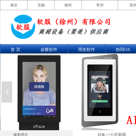
南京
无锡
徐州
常州
苏
首 页
金蝶软件
用友软件
协同OA
联系我们
产品展示
>>公司新闻
服务理念
软服