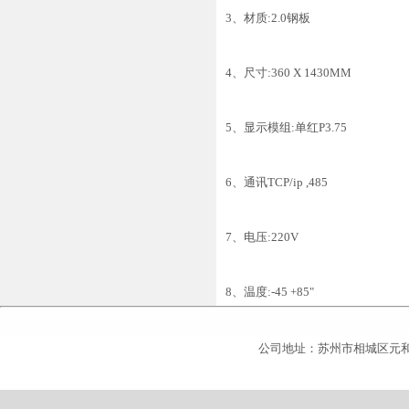
3、材质:2.0钢板
4、尺寸:360 X 1430MM
5、显示模组:单红P3.75
6、通讯TCP/ip ,485
7、电压:220V
8、温度:-45 +85"
公司地址：苏州市相城区元和北站对面商务