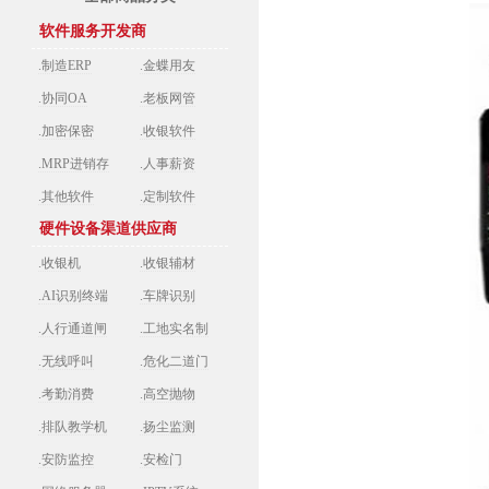
软件服务开发商
.制造ERP
.金蝶用友
.协同OA
.老板网管
.加密保密
.收银软件
.MRP进销存
.人事薪资
.其他软件
.定制软件
硬件设备渠道供应商
.收银机
.收银辅材
.AI识别终端
.车牌识别
.人行通道闸
.工地实名制
.无线呼叫
.危化二道门
.考勤消费
.高空抛物
.排队教学机
.扬尘监测
.安防监控
.安检门