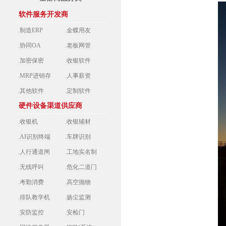
软件服务开发商
.制造ERP
.金蝶用友
.协同OA
.老板网管
.加密保密
.收银软件
.MRP进销存
.人事薪资
.其他软件
.定制软件
硬件设备渠道供应商
.收银机
.收银辅材
.AI识别终端
.车牌识别
.人行通道闸
.工地实名制
.无线呼叫
.危化二道门
.考勤消费
.高空抛物
.排队教学机
.扬尘监测
.安防监控
.安检门