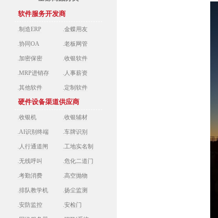
软件服务开发商
.制造ERP
.金蝶用友
.协同OA
.老板网管
.加密保密
.收银软件
.MRP进销存
.人事薪资
.其他软件
.定制软件
硬件设备渠道供应商
.收银机
.收银辅材
.AI识别终端
.车牌识别
.人行通道闸
.工地实名制
.无线呼叫
.危化二道门
.考勤消费
.高空抛物
.排队教学机
.扬尘监测
.安防监控
.安检门