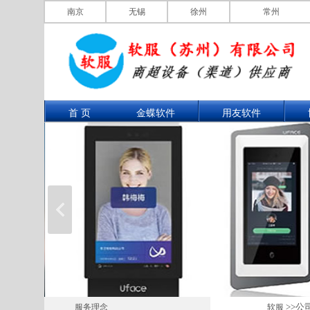
南京
无锡
徐州
常州
首 页
金蝶软件
用友软件
>>公
服务理念
软服