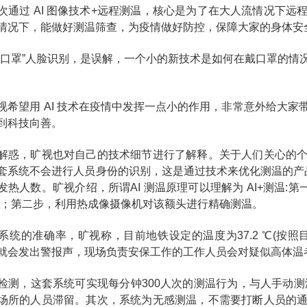
次通过 AI 图像技术+远程测温，核心是为了在大人流情况下
情况下，能做好测温筛查，为疫情做好防控，保障大家的身体安
“口罩”人脸识别，是误解，一个小的新技术是如何在戴口罩的情
视希望用 AI 技术在疫情中发挥一点小的作用，非常意外给大
到科技向善。
解惑，旷视也对自己的技术细节进行了解释。关于人们关心的
套系统不会进行人员身份的识别，这是通过技术来优化测温的产品
发热人数。旷视介绍，所谓AI 测温原理可以理解为 AI+测温:第
)；第二步，利用热成像摄像机对该额头进行精确测温。
系统的准确率，旷视称，目前地铁设定的温度为37.2 ℃(按
就会发出警报声，现场负责安保工作的工作人员会对疑似高体温
检测，这套系统可实现每分钟300人次的测温行为，与人手动测
场所的人员滞留。其次，系统为无感测温，不需要打断人员的