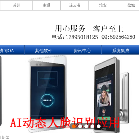
苏州
南通
连云港
淮安
盐城
协同OA
其他软件
资讯中心
系统集成
司新闻