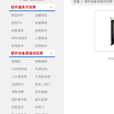
>>
软服
硬件设备渠道供应商
软件服务开发商
.制造ERP
.金蝶用友
.协同OA
.老板网管
.加密保密
.收银软件
.MRP进销存
.人事薪资
.其他软件
.定制软件
硬件设备渠道供应商
SV-D
.收银机
.收银辅材
.AI识别终端
.车牌识别
.人行通道闸
.工地实名制
.无线呼叫
.危化二道门
.考勤消费
.高空抛物
.排队教学机
.扬尘监测
.安防监控
.安检门