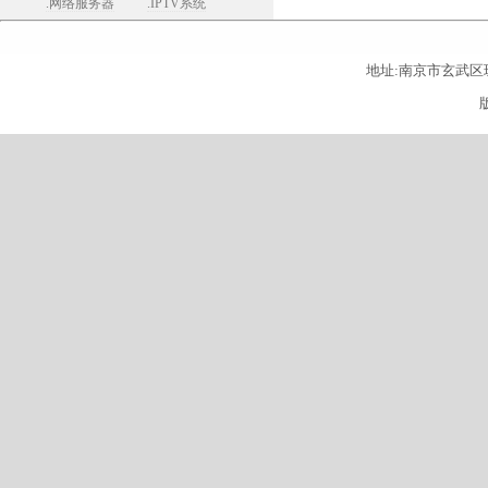
.网络服务器
.IPTV系统
地址:南京市玄武区珠江路26